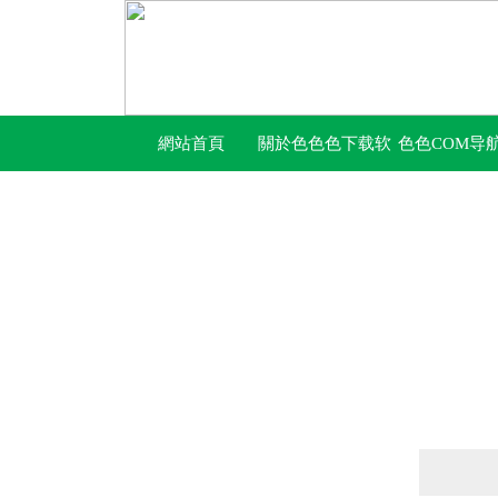
網站首頁
關於色色色下载软
色色COM导
件
口中心
產品列表
PRODUCTS LIST