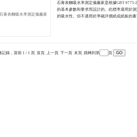
石膏表麵吸水率測定儀廠家是根據GBT 9775-2
的基本參數和要求而設計的。此標準適用
的吸水性。但不適用於準確評價紙或紙板的書寫
 條記錄，當前 1 / 1 頁 首頁 上一頁 下一頁 末頁 跳轉到第
頁