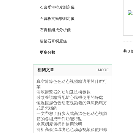
石膏受潮撓度測定儀
石膏板抗衝擊測定儀
石膏相組成分析儀
建築石膏稠度儀
共 3
更多分類
相關文章
+MORE
真空幹燥色色动态视频箱適用於什麽行
業
漆膜衝擊器的功能及技術參數
砂漿養護箱搭配離心風機使用的好處
恒溫恒濕色色动态视频箱的氣流循環方
式是怎樣的
一文帶您了解步入式高溫色色动态视频
箱的各組成部件功能特點
水泥稠度儀操作使用說明
簡析高低溫環境色色动态视频箱使用條