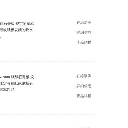
在線谘詢
 紙麵石膏板,規定的基本
種紙或紙板表麵的吸水
詳細信息
。
產品結構
在線谘詢
2008 紙麵石膏板,規
用於測定各種紙或紙板表
詳細信息
性能。
產品結構