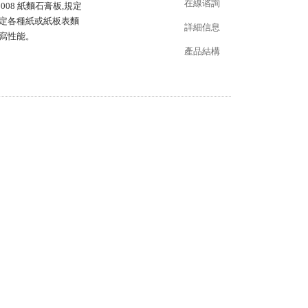
在線谘詢
008 紙麵石膏板,規定
於測定各種紙或紙板表麵
詳細信息
性能。
產品結構