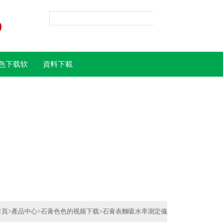
0
色下载软
資料下載
件
首頁
>
產品中心
>
石膏色色的视频下载
>
石膏表麵吸水率測定儀